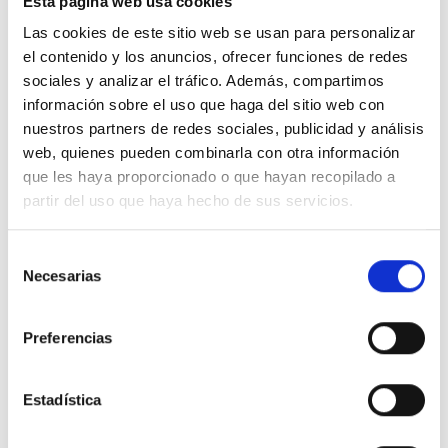
Esta página web usa cookies
Las cookies de este sitio web se usan para personalizar
el contenido y los anuncios, ofrecer funciones de redes
Tres tendencias que van a estar
sociales y analizar el tráfico. Además, compartimos
presentes este otoño
información sobre el uso que haga del sitio web con
nuestros partners de redes sociales, publicidad y análisis
web, quienes pueden combinarla con otra información
que les haya proporcionado o que hayan recopilado a
partir del uso que haya hecho de sus servicios.
S
Necesarias
e
l
e
Preferencias
c
Nueva colección rediseñada del
c
i
Estadística
Avenger de Breitling
ó
n