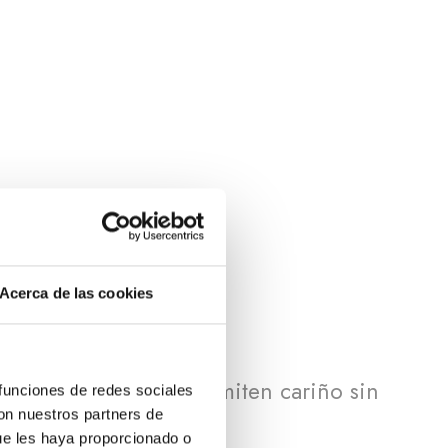
Acerca de las cookies
os sencillos que transmiten cariño sin
 funciones de redes sociales
con nuestros partners de
ue les haya proporcionado o