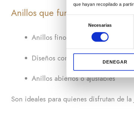
que hayan recopilado a parti
Anillos que funcionan siempre
S
Necesarias
e
l
Anillos finos y delicados
e
c
c
Diseños con piedras pequeñas
i
DENEGAR
ó
n
Anillos abiertos o ajustables
d
e
Son ideales para quienes disfrutan de la j
c
o
n
s
e
n