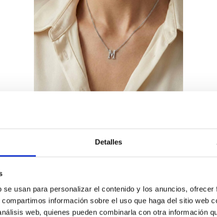
s con gran significado
Detalles
s
ación formal para ser especial. Existen diseñ
b se usan para personalizar el contenido y los anuncios, ofrecer
s, compartimos información sobre el uso que haga del sitio web 
 análisis web, quienes pueden combinarla con otra información q