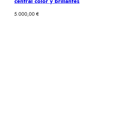
central color y brillantes
5.000,00
€