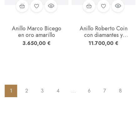
Anillo Marco Bicego
Anillo Roberto Coin
en oro amarillo
con diamantes y
turquesas en oro rosa
3.650,00
€
11.700,00
€
1
2
3
4
…
6
7
8