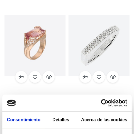
Anillo Rafael Torres
Anillo plata Pesavento
con turmalina y
260,00
€
brillantes en oro rosa.
6.600,00
€
Consentimiento
Detalles
Acerca de las cookies