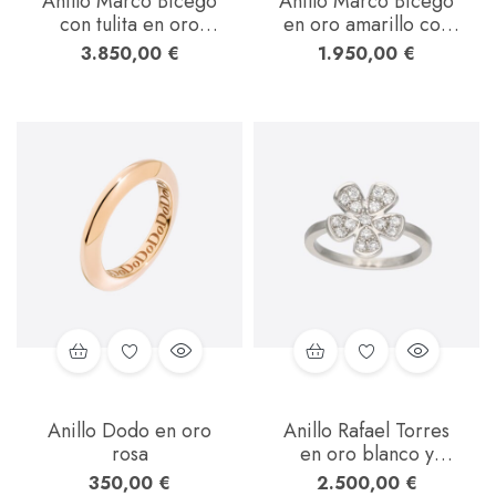
Anillo Marco Bicego
Anillo Marco Bicego
con tulita en oro
en oro amarillo con
amarillo
diamantes
3.850,00
€
1.950,00
€
Anillo Dodo en oro
Anillo Rafael Torres
rosa
en oro blanco y
brillantes
350,00
€
2.500,00
€