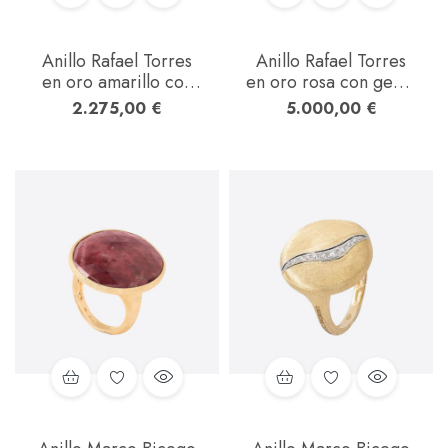
Anillo Rafael Torres
Anillo Rafael Torres
en oro amarillo con
en oro rosa con gema
brillantes
central color y
2.275,00
€
5.000,00
€
brillantes