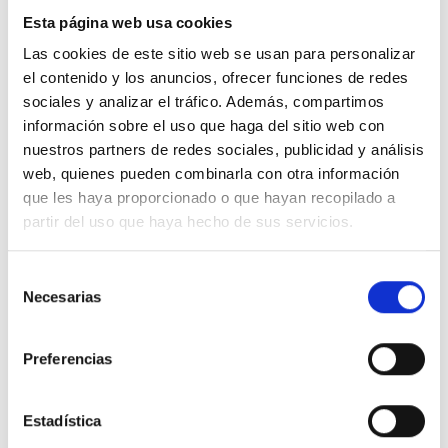
Esta página web usa cookies
Las cookies de este sitio web se usan para personalizar
el contenido y los anuncios, ofrecer funciones de redes
sociales y analizar el tráfico. Además, compartimos
información sobre el uso que haga del sitio web con
nuestros partners de redes sociales, publicidad y análisis
web, quienes pueden combinarla con otra información
que les haya proporcionado o que hayan recopilado a
partir del uso que haya hecho de sus servicios.
Anillo Gold&Roses
Media alianza Rafael
S
con diamantes en oro
Torres con diamantes
Necesarias
e
rosa
y rubíes en oro rosa
3.330,00
€
2.500,00
€
l
e
Preferencias
c
c
i
Estadística
ó