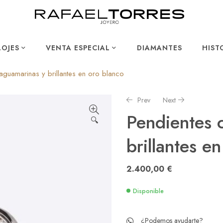
LOJES
VENTA ESPECIAL
DIAMANTES
HIST
aguamarinas y brillantes en oro blanco
Prev
Next
Pendientes 
🔍
brillantes e
2.950,00
3.650,00
€
€
2.400,00
€
Disponible
¿Podemos ayudarte?