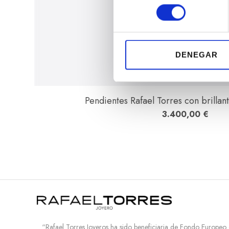
l
e
c
c
i
DENEGAR
ó
n
d
Pendientes Rafael Torres con brillan
e
3.400,00
€
c
o
n
s
e
n
t
i
m
i
“Rafael Torres Joyeros ha sido beneficiaria de Fondo Europeo