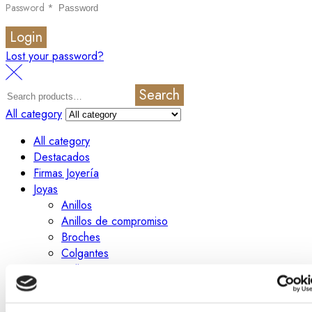
Password
*
Login
Lost your password?
Search
All category
All category
Destacados
Firmas Joyería
Joyas
Anillos
Anillos de compromiso
Broches
Colgantes
Collares
Gemelos
Medallas y cruces