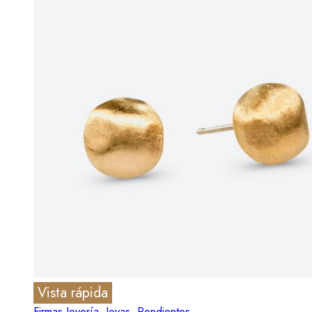
Vista rápida
Firmas Joyería
,
Joyas
,
Pendientes