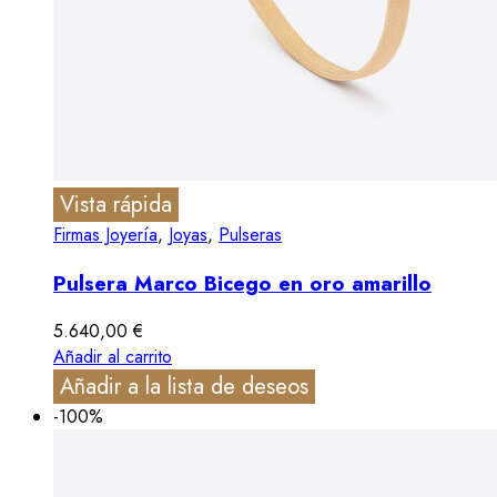
Vista rápida
Firmas Joyería
,
Joyas
,
Pulseras
Pulsera Marco Bicego en oro amarillo
5.640,00
€
Añadir al carrito
Añadir a la lista de deseos
-100%