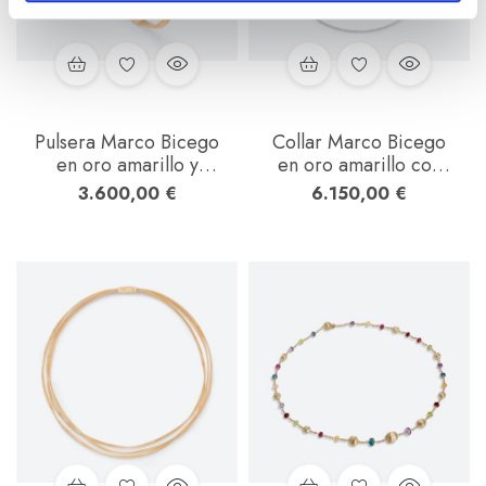
m
i
e
n
t
o
Pulsera Marco Bicego
Collar Marco Bicego
en oro amarillo y
en oro amarillo con
blanco con diamantes
brillantes
3.600,00
€
6.150,00
€