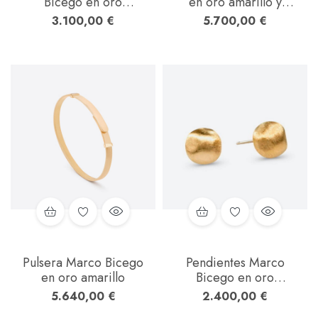
Bicego en oro
en oro amarillo y
amarillo y gemas de
blanco con diamantes
3.100,00
€
5.700,00
€
color
Pulsera Marco Bicego
Pendientes Marco
en oro amarillo
Bicego en oro
amarillo
5.640,00
€
2.400,00
€