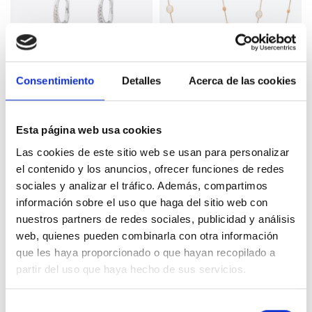
Consentimiento
Detalles
Acerca de las cookies
Esta página web usa cookies
Las cookies de este sitio web se usan para personalizar
el contenido y los anuncios, ofrecer funciones de redes
Pendientes Marco
Collar Marco Bicego
sociales y analizar el tráfico. Además, compartimos
Bicego en oro
con madreperlas en
amarillo y blanco con
oro amarillo
información sobre el uso que haga del sitio web con
3.350,00
€
7.150,00
€
diamantes
nuestros partners de redes sociales, publicidad y análisis
web, quienes pueden combinarla con otra información
que les haya proporcionado o que hayan recopilado a
partir del uso que haya hecho de sus servicios.
S