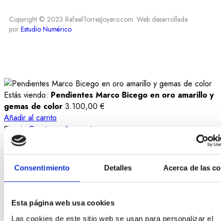
Copyright © 2023 RafaelTorresJoyero.com. Web desarrollada
por
Estudio Numérico
Estás viendo:
Pendientes Marco Bicego en oro amarillo y
gemas de color
3.100,00
€
Añadir al carrito
Sign in
Create an Account
Username or email
*
Password
*
Consentimiento
Detalles
Acerca de las c
Login
Lost your password?
Esta página web usa cookies
Las cookies de este sitio web se usan para personalizar el