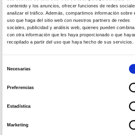
Search
contenido y los anuncios, ofrecer funciones de redes sociale
All category
analizar el tráfico. Además, compartimos información sobre 
uso que haga del sitio web con nuestros partners de redes
All category
sociales, publicidad y análisis web, quienes pueden combina
Destacados
con otra información que les haya proporcionado o que haya
Firmas Joyería
recopilado a partir del uso que haya hecho de sus servicios.
Joyas
Anillos
Anillos de compromiso
Selección
Broches
Necesarias
de
Colgantes
consentimiento
Collares
Gemelos
Preferencias
Medallas y cruces
Pendientes
Estadística
Pulseras
Relojes
Venta especial
Marketing
Joyas