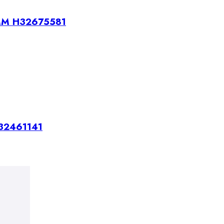
MM H32675581
32461141