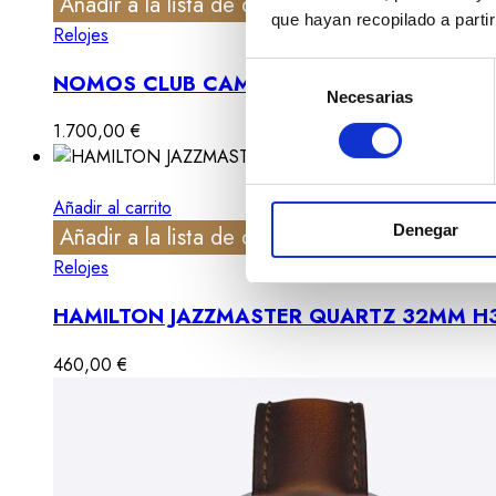
Añadir a la lista de deseos
Vista rápida
que hayan recopilado a parti
Relojes
Selección
NOMOS CLUB CAMPUS FULL ROSE 36MM R
Necesarias
de
consentimiento
1.700,00
€
Añadir al carrito
Denegar
Añadir a la lista de deseos
Vista rápida
Relojes
HAMILTON JAZZMASTER QUARTZ 32MM H3
460,00
€