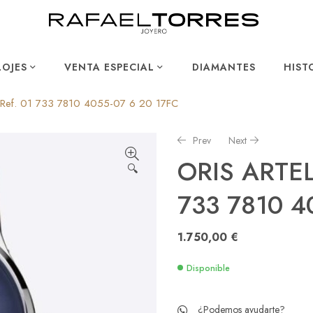
LOJES
VENTA ESPECIAL
DIAMANTES
HIST
Ref. 01 733 7810 4055-07 6 20 17FC
Prev
Next
ORIS ARTEL
🔍
733 7810 4
330,00
395,00
€
€
1.750,00
€
Disponible
¿Podemos ayudarte?