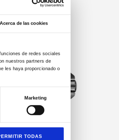
-
Última u
Consúlt
Acerca de las cookies
 funciones de redes sociales
con nuestros partners de
ue les haya proporcionado o
Marketing
PERMITIR TODAS