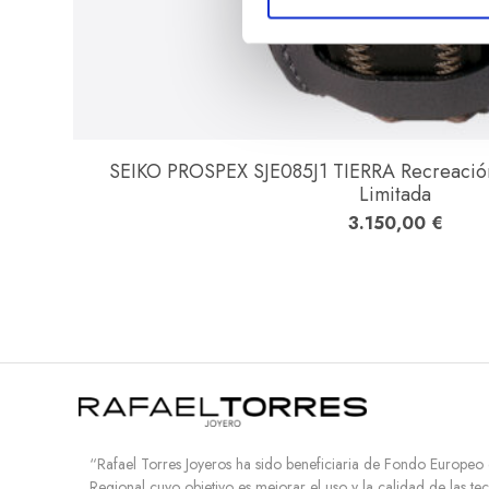
ó
n
d
e
c
o
SEIKO PROSPEX SJE085J1 TIERRA Recreación 
n
Limitada
s
e
3.150,00
€
n
t
i
m
i
e
n
t
o
“Rafael Torres Joyeros ha sido beneficiaria de Fondo Europeo
Regional cuyo objetivo es mejorar el uso y la calidad de las te