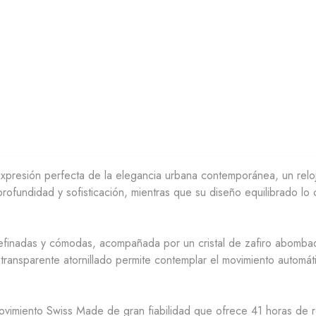
xpresión perfecta de la elegancia urbana contemporánea, un reloj
rofundidad y sofisticación, mientras que su diseño equilibrado lo c
inadas y cómodas, acompañada por un cristal de zafiro abombado p
o transparente atornillado permite contemplar el movimiento automá
n movimiento Swiss Made de gran fiabilidad que ofrece 41 horas de