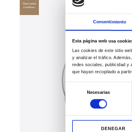
Última unidad.
Consúltanos.
Consentimiento
Esta página web usa cookie
Las cookies de este sitio we
y analizar el tráfico. Ademá
redes sociales, publicidad y
que hayan recopilado a parti
S
Necesarias
e
l
e
c
c
i
DENEGAR