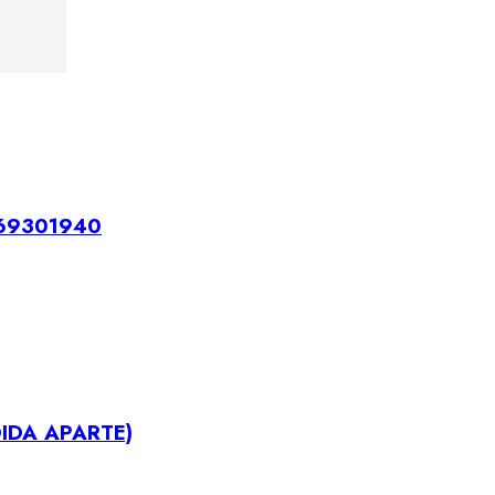
H69301940
IDA APARTE)