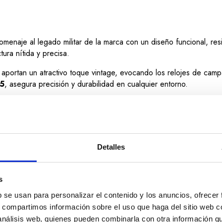
omenaje al legado militar de la marca con un diseño funcional, res
tura nítida y precisa.
aportan un atractivo toque vintage, evocando los relojes de camp
05
, asegura precisión y durabilidad en cualquier entorno.
erza su carácter aventurero y cómodo para el uso diario. Con resis
 estilo militar, funcionalidad y fiabilidad suiza.
Detalles
s
b se usan para personalizar el contenido y los anuncios, ofrecer
s, compartimos información sobre el uso que haga del sitio web 
 análisis web, quienes pueden combinarla con otra información q