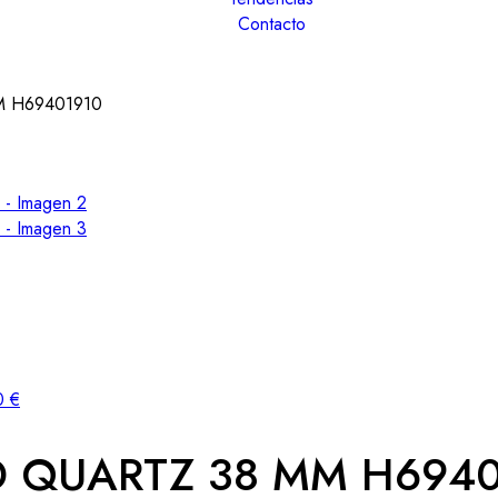
Contacto
M H69401910
0
€
D QUARTZ 38 MM H6940