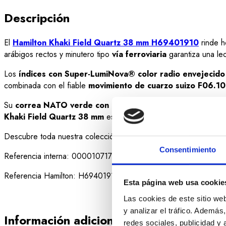
Descripción
El
Hamilton Khaki Field Quartz 38 mm H69401910
rinde h
arábigos rectos y minutero tipo
vía ferroviaria
garantiza una lec
Los
índices con Super-LumiNova® color radio envejecido
combinada con el fiable
movimiento de cuarzo suizo F06.1
Su
correa NATO verde con pasadores de piel marrón
refu
Khaki Field Quartz
38 mm
es el reloj ideal para quienes buscan
Descubre toda nuestra colección de los relojes
Hamilton.
Consentimiento
Referencia interna: 000010717
Referencia Hamilton: H69401910
Esta página web usa cookie
Las cookies de este sitio we
y analizar el tráfico. Ademá
Información adicional
redes sociales, publicidad y