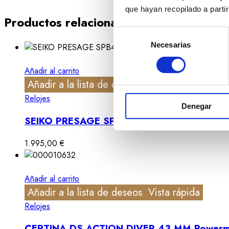
que hayan recopilado a parti
Productos relacionados
Selección
Necesarias
de
consentimiento
Añadir al carrito
Añadir a la lista de deseos
Vista rápida
Relojes
Denegar
SEIKO PRESAGE SPB447J1 Classic Series
1.995,00
€
Añadir al carrito
Añadir a la lista de deseos
Vista rápida
Relojes
CERTINA DS ACTION DIVER 43 MM Powerm