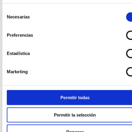
Selección
Necesarias
de
consentimiento
Preferencias
Añadir al carrito
Estadística
Añadir a la lista de deseos
Vista rápida
Relojes
Marketing
ORIS ARTELIER COMPLICATION 39,50
MM Ref. 01 782 7811 4055-07 8 20 20
Permitir todas
2.500,00
€
Permitir la selección