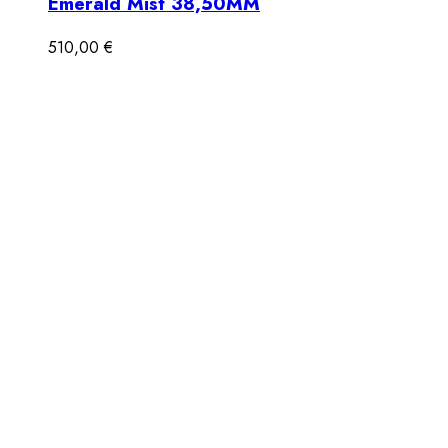
Emerald Mist 38,50MM
510,00
€