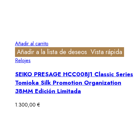
Añadir al carrito
Añadir a la lista de deseos
Vista rápida
Relojes
SEIKO PRESAGE HCC008J1 Classic Series
Tomioka Silk Promotion Organization
38MM Edición Limitada
1.300,00
€