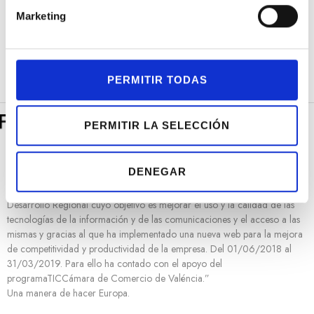
n
Marketing
d
e
c
o
PERMITIR TODAS
n
s
e
PERMITIR LA SELECCIÓN
n
t
DENEGAR
i
“Rafael Torres Joyeros ha sido beneficiaria de Fondo Europeo de
m
Desarrollo Regional cuyo objetivo es mejorar el uso y la calidad de las
i
tecnologías de la información y de las comunicaciones y el acceso a las
e
mismas y gracias al que ha implementado una nueva web para la mejora
n
de competitividad y productividad de la empresa. Del 01/06/2018 al
t
31/03/2019. Para ello ha contado con el apoyo del
o
programaTICCámara de Comercio de Valéncia.”
Una manera de hacer Europa.