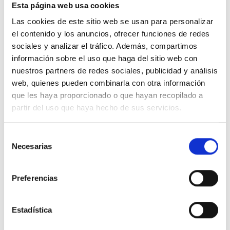
Esta página web usa cookies
Las cookies de este sitio web se usan para personalizar
el contenido y los anuncios, ofrecer funciones de redes
sociales y analizar el tráfico. Además, compartimos
Productos relacionados
información sobre el uso que haga del sitio web con
nuestros partners de redes sociales, publicidad y análisis
web, quienes pueden combinarla con otra información
que les haya proporcionado o que hayan recopilado a
partir del uso que haya hecho de sus servicios.
S
Necesarias
e
l
e
Preferencias
c
c
Colgante Dodo
Colgante Dodo
Co
i
Estadística
con diamantes
en oro rosa
en oro blanco
ó
595,04
€
170,00
€