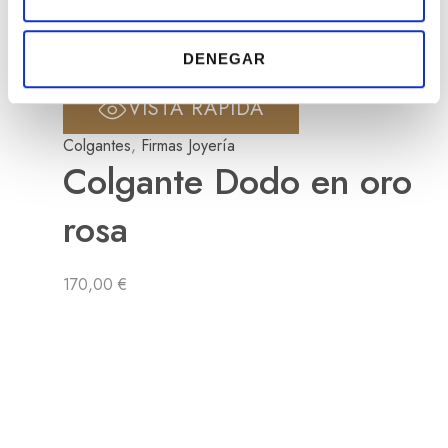
n
AÑADIR A LA LISTA DE
t
DESEOS
DENEGAR
i
m
VISTA RÁPIDA
i
e
Colgantes
,
Firmas Joyería
n
Colgante Dodo en oro
t
o
rosa
170,00
€