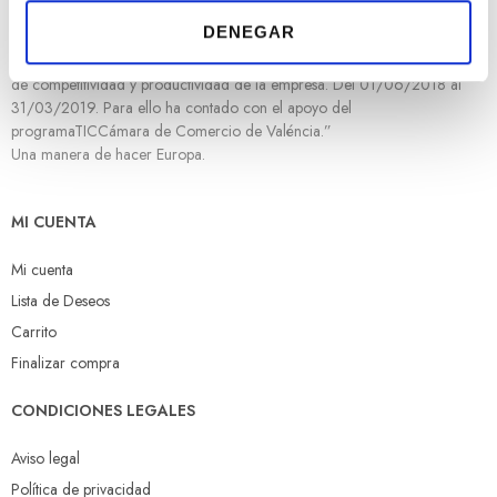
t
Desarrollo Regional cuyo objetivo es mejorar el uso y la calidad de las
DENEGAR
i
tecnologías de la información y de las comunicaciones y el acceso a las
mismas y gracias al que ha implementado una nueva web para la mejora
m
de competitividad y productividad de la empresa. Del 01/06/2018 al
i
31/03/2019. Para ello ha contado con el apoyo del
e
programaTICCámara de Comercio de Valéncia.”
n
Una manera de hacer Europa.
t
o
MI CUENTA
Mi cuenta
Lista de Deseos
Carrito
Finalizar compra
CONDICIONES LEGALES
Aviso legal
Política de privacidad