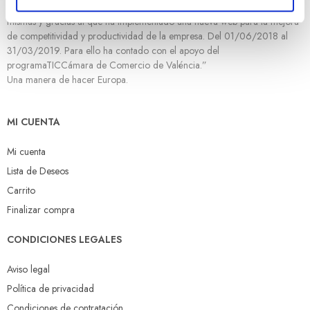
tecnologías de la información y de las comunicaciones y el acceso a las
m
mismas y gracias al que ha implementado una nueva web para la mejora
i
de competitividad y productividad de la empresa. Del 01/06/2018 al
e
31/03/2019. Para ello ha contado con el apoyo del
n
programaTICCámara de Comercio de Valéncia.”
t
Una manera de hacer Europa.
o
MI CUENTA
Mi cuenta
Lista de Deseos
Carrito
Finalizar compra
CONDICIONES LEGALES
Aviso legal
Política de privacidad
Condiciones de contratación