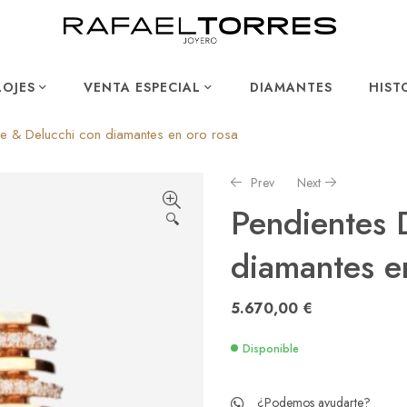
LOJES
VENTA ESPECIAL
DIAMANTES
HIST
te & Delucchi con diamantes en oro rosa
Prev
Next
Pendientes 
🔍
diamantes e
220,00
5.656,00
€
€
5.670,00
€
Disponible
¿Podemos ayudarte?