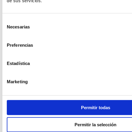
de sus servicios.
Selección
Necesarias
de
consentimiento
Preferencias
Añadir al carrito
Estadística
Añadir a la lista de deseos
Vista rápida
Anillos
,
Anillos de compromiso
,
Firmas Joyería
,
Joyas
Marketing
Anillo Davite & Delucchi con brillantes en
oro blanco
2.200,00
€
Permitir todas
Permitir la selección