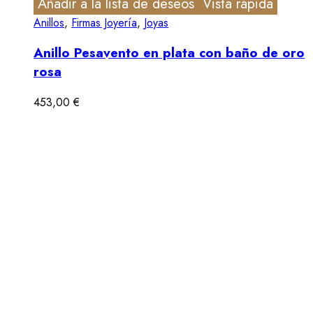
Añadir a la lista de deseos
Vista rápida
Anillos
,
Firmas Joyería
,
Joyas
Anillo Pesavento en plata con baño de oro
rosa
453,00
€