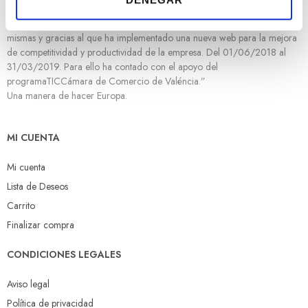
i
Desarrollo Regional cuyo objetivo es mejorar el uso y la calidad de las
m
tecnologías de la información y de las comunicaciones y el acceso a las
i
mismas y gracias al que ha implementado una nueva web para la mejora
de competitividad y productividad de la empresa. Del 01/06/2018 al
e
31/03/2019. Para ello ha contado con el apoyo del
n
programaTICCámara de Comercio de Valéncia.”
t
Una manera de hacer Europa.
o
MI CUENTA
Mi cuenta
Lista de Deseos
Carrito
Finalizar compra
CONDICIONES LEGALES
Aviso legal
Política de privacidad