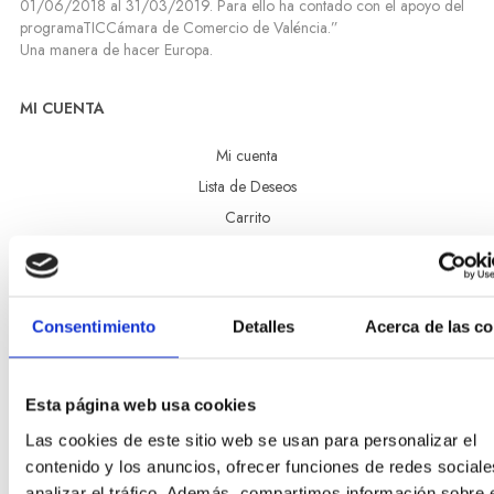
01/06/2018 al 31/03/2019. Para ello ha contado con el apoyo del
programaTICCámara de Comercio de Valéncia.”
Una manera de hacer Europa.
MI CUENTA
Mi cuenta
Lista de Deseos
Carrito
Finalizar compra
CONDICIONES LEGALES
Consentimiento
Detalles
Acerca de las c
Aviso legal
Política de privacidad
Condiciones de contratación
Esta página web usa cookies
Política de Cookies
Las cookies de este sitio web se usan para personalizar el
Declaración de accesibilidad
contenido y los anuncios, ofrecer funciones de redes sociale
analizar el tráfico. Además, compartimos información sobre 