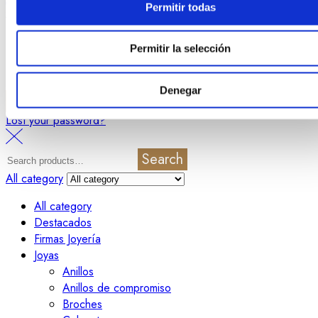
Permitir todas
Sign in
Create an Account
Username or email
*
Permitir la selección
Password
*
Denegar
Login
Lost your password?
Search
All category
All category
Destacados
Firmas Joyería
Joyas
Anillos
Anillos de compromiso
Broches