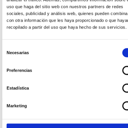
uso que haga del sitio web con nuestros partners de redes
sociales, publicidad y análisis web, quienes pueden combina
Esta empresa ha sido beneficiaria del bono Kit Digital y lo
con otra información que les haya proporcionado o que haya
ha utilizado para la solución digital: Sitio web y presencia
recopilado a partir del uso que haya hecho de sus servicios.
en internet, financiado por la Unión Europea –
NextGeneration EU
Selección
Necesarias
de
consentimiento
Copyright © 2023 RafaelTorresJoyero.com. Web desarrollada
por
Estudio Numérico
Preferencias
Estadística
Marketing
Estás viendo:
Anillo G&R en oro blanco con brillantes
2.590,01
€
Añadir al carrito