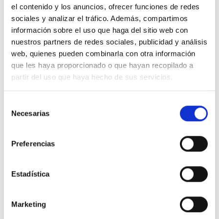
el contenido y los anuncios, ofrecer funciones de redes
sociales y analizar el tráfico. Además, compartimos
Productos relacionados
información sobre el uso que haga del sitio web con
nuestros partners de redes sociales, publicidad y análisis
web, quienes pueden combinarla con otra información
que les haya proporcionado o que hayan recopilado a
partir del uso que haya hecho de sus servicios.
S
Necesarias
e
l
e
Preferencias
c
c
Anillo Dodo con
Anillo Davite &
A
i
Estadística
un diamante en
Delucchi con
ó
oro rosa
diamantes en
d
330,00
€
5.500,00
€
n
oro rosa
es
Marketing
d