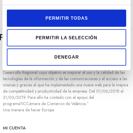
e
c
o
PERMITIR TODAS
n
s
e
PERMITIR LA SELECCIÓN
n
t
DENEGAR
i
m
“Rafael Torres Joyeros ha sido beneficiaria de Fondo Europeo de
Desarrollo Regional cuyo objetivo es mejorar el uso y la calidad de las
i
tecnologías de la información y de las comunicaciones y el acceso a las
e
mismas y gracias al que ha implementado una nueva web para la mejora
n
de competitividad y productividad de la empresa. Del 01/06/2018 al
t
31/03/2019. Para ello ha contado con el apoyo del
o
programaTICCámara de Comercio de Valéncia.”
Una manera de hacer Europa.
MI CUENTA