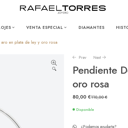
LOJES
VENTA ESPECIAL
DIAMANTES
HIST
aro en plata de ley y oro rosa
Prev
Next
Pendiente D
🔍
oro rosa
170,00
350,00
€
€
80,00
€
110,00
€
Disponible
¿Podemos ayudarte?