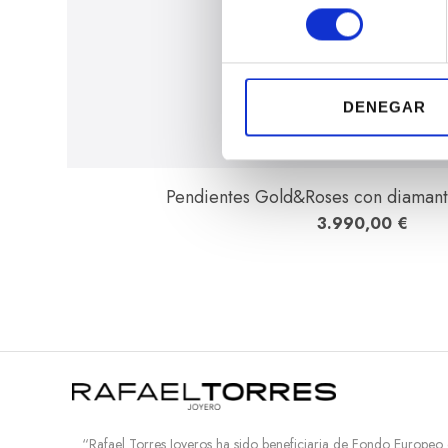
l
e
c
c
i
DENEGAR
ó
n
d
Pendientes Gold&Roses con diamant
e
3.990,00
€
c
o
n
s
e
n
t
i
m
i
“Rafael Torres Joyeros ha sido beneficiaria de Fondo Europeo