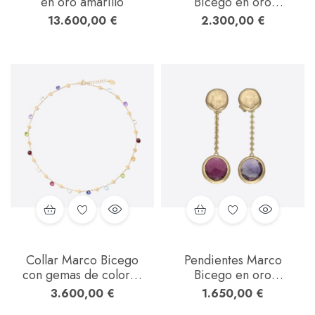
en oro amarillo
Bicego en oro
amarillo
13.600,00
€
2.300,00
€
Collar Marco Bicego
Pendientes Marco
con gemas de colores
Bicego en oro
en oro amarillo
amarillo y gemas de
3.600,00
€
1.650,00
€
colores