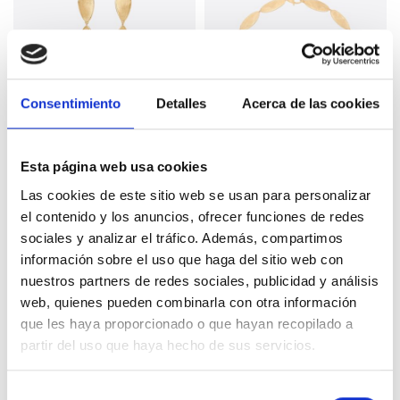
Consentimiento
Detalles
Acerca de las cookies
Esta página web usa cookies
Las cookies de este sitio web se usan para personalizar
el contenido y los anuncios, ofrecer funciones de redes
Pendientes Marco
Collar Marco Bicego
sociales y analizar el tráfico. Además, compartimos
Bicego en oro
en oro amarillo.
amarillo
información sobre el uso que haga del sitio web con
2.500,00
€
7.600,00
€
nuestros partners de redes sociales, publicidad y análisis
web, quienes pueden combinarla con otra información
que les haya proporcionado o que hayan recopilado a
partir del uso que haya hecho de sus servicios.
S