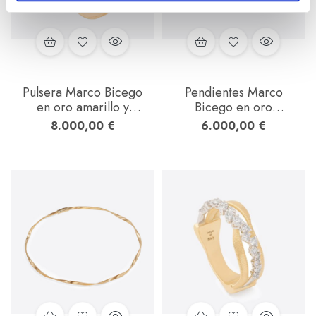
m
i
e
n
t
o
Pulsera Marco Bicego
Pendientes Marco
en oro amarillo y
Bicego en oro
blanco con diamantes
amarillo y blanco con
8.000,00
€
6.000,00
€
diamantes