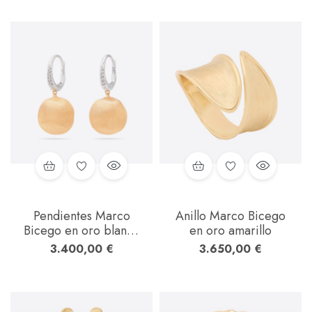
Pendientes Marco
Anillo Marco Bicego
Bicego en oro blanco
en oro amarillo
y oro amarillo
3.400,00
€
3.650,00
€