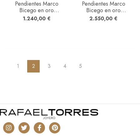
Pendientes Marco
Pendientes Marco
Bicego en oro
Bicego en oro
amarillo
amarillo
1.240,00
€
2.550,00
€
1
2
3
4
5