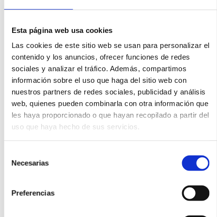
Esta página web usa cookies
Las cookies de este sitio web se usan para personalizar el
contenido y los anuncios, ofrecer funciones de redes
sociales y analizar el tráfico. Además, compartimos
información sobre el uso que haga del sitio web con
nuestros partners de redes sociales, publicidad y análisis
web, quienes pueden combinarla con otra información que
les haya proporcionado o que hayan recopilado a partir del
uso que haya hecho de sus servicios.
FIRMAS JOYERÍA
,
JOYAS
,
Selección
PULSERAS
Necesarias
de
consentimiento
Pulsera Pesavento en
plata con rodio y baño
Preferencias
de oro rosa
328,00
€