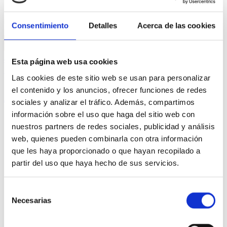
Username or email
*
Password
*
Consentimiento
Detalles
Acerca de las cookies
Login
Lost your password?
Esta página web usa cookies
Las cookies de este sitio web se usan para personalizar
Search
el contenido y los anuncios, ofrecer funciones de redes
All category
sociales y analizar el tráfico. Además, compartimos
información sobre el uso que haga del sitio web con
All category
nuestros partners de redes sociales, publicidad y análisis
Destacados
web, quienes pueden combinarla con otra información
Firmas Joyería
que les haya proporcionado o que hayan recopilado a
Joyas
partir del uso que haya hecho de sus servicios.
Anillos
Anillos de compromiso
Broches
Selección
Colgantes
Necesarias
de
Collares
consentimiento
Gemelos