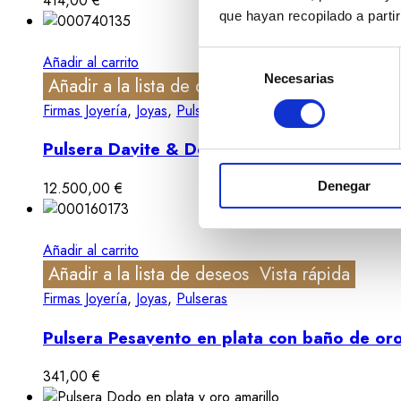
414,00
€
que hayan recopilado a parti
Selección
Añadir al carrito
Necesarias
de
Añadir a la lista de deseos
Vista rápida
consentimiento
Firmas Joyería
,
Joyas
,
Pulseras
Pulsera Davite & Delucchi en oro rosa con za
Denegar
12.500,00
€
Añadir al carrito
Añadir a la lista de deseos
Vista rápida
Firmas Joyería
,
Joyas
,
Pulseras
Pulsera Pesavento en plata con baño de or
341,00
€