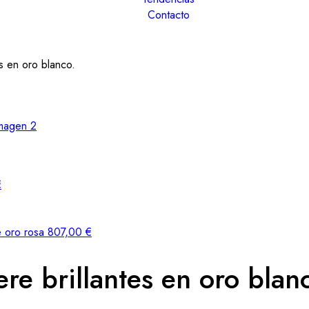
Contacto
es en oro blanco.
€
e oro rosa
807,00
€
ere brillantes en oro blan