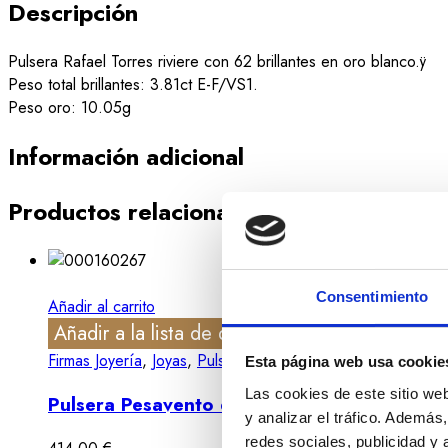
Descripción
Pulsera Rafael Torres riviere con 62 brillantes en oro blanco.ÿ
Peso total brillantes: 3.81ct E-F/VS1.
Peso oro: 10.05g
Información adicional
Productos relacionados
Consentimiento
Añadir al carrito
Añadir a la lista de deseos
Vista rápida
Firmas Joyería
,
Joyas
,
Pulseras
Esta página web usa cookie
Las cookies de este sitio we
Pulsera Pesavento en plata con baño de or
y analizar el tráfico. Ademá
redes sociales, publicidad y