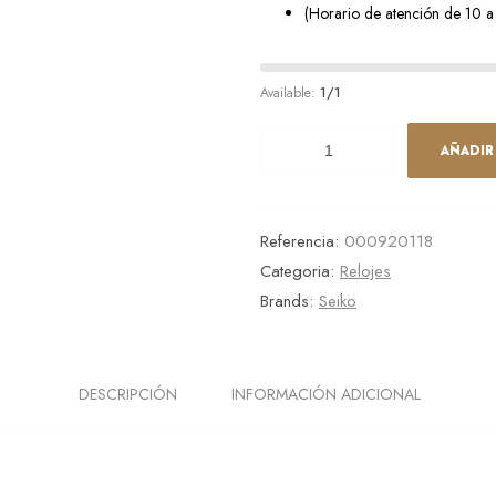
825,00
3.600,00
€
€
(Horario de atención de 10 a
Available:
1/1
AÑADIR
Referencia:
000920118
Categoria:
Relojes
Brands:
Seiko
DESCRIPCIÓN
INFORMACIÓN ADICIONAL