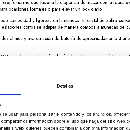
 reloj femenino que fusiona la elegancia del nácar con la robust
para ocasiones formales o para elevar un look diario.
ece comodidad y ligereza en la muñeca. El cristal de zafiro curva
con eslabones cortos se adapta de manera cómoda a muñecas de cu
dos al mes y una duración de batería de aproximadamente 3 año
607J1
combina diseño refinado, fiabilidad técnica y espíritu deport
Detalles
s
b se usan para personalizar el contenido y los anuncios, ofrecer
s, compartimos información sobre el uso que haga del sitio web 
 análisis web, quienes pueden combinarla con otra información q