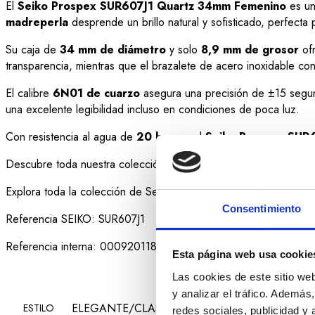
El
Seiko Prospex SUR607J1
Quartz 34mm Femenino
es un
madreperla
desprende un brillo natural y sofisticado, perfecta 
Su caja de
34 mm de diámetro
y solo
8,9 mm de grosor
ofr
transparencia, mientras que el brazalete de acero inoxidable 
El calibre
6N01 de cuarzo
asegura una precisión de ±15 segun
una excelente legibilidad incluso en condiciones de poca luz.
Con resistencia al agua de
20 bares,
el
Seiko Prospex SUR
Descubre toda nuestra colección de relojes
SEIKO
.
Explora toda la colección de Seiko
Prospex para mujer
.
Consentimiento
Referencia SEIKO: SUR607J1
Referencia interna: 000920118
Esta página web usa cookie
Las cookies de este sitio we
y analizar el tráfico. Ademá
ELEGANTE/CLASICO
ESTILO
redes sociales, publicidad y