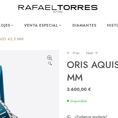
LOJES
VENTA ESPECIAL
DIAMANTES
HIST
 400 43,5 MM
Prev
Next
ORIS AQUIS
🔍
MM
850,00
360,00
€
€
3.600,00
€
Disponible
¿Podemos ayudarte?