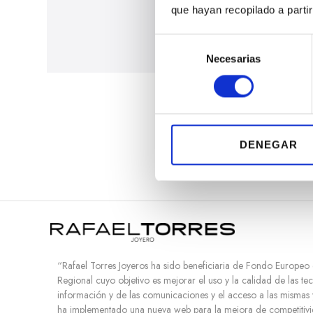
que hayan recopilado a parti
S
Necesarias
e
l
DS ACTION 34.5MM
e
c
480,00
€
c
i
DENEGAR
ó
n
d
e
c
o
n
“Rafael Torres Joyeros ha sido beneficiaria de Fondo Europeo
s
Regional cuyo objetivo es mejorar el uso y la calidad de las te
e
información y de las comunicaciones y el acceso a las mismas 
ha implementado una nueva web para la mejora de competitivi
n