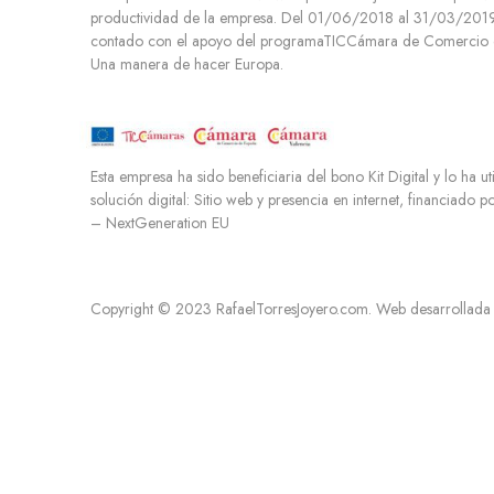
productividad de la empresa. Del 01/06/2018 al 31/03/2019.
t
contado con el apoyo del programaTICCámara de Comercio d
i
Una manera de hacer Europa.
m
i
e
n
Esta empresa ha sido beneficiaria del bono Kit Digital y lo ha ut
t
solución digital: Sitio web y presencia en internet, financiado 
o
– NextGeneration EU
Copyright © 2023 RafaelTorresJoyero.com. Web desarrollada