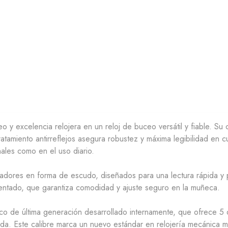
y excelencia relojera en un reloj de buceo versátil y fiable. Su
tamiento antirreflejos
asegura robustez y máxima legibilidad en c
nales como en el uso diario.
adores en forma de escudo, diseñados para una lectura rápida y 
entado, que garantiza comodidad y ajuste seguro en la muñeca.
ico de última generación desarrollado internamente, que ofrece
5 
a. Este calibre marca un nuevo estándar en relojería mecánica 