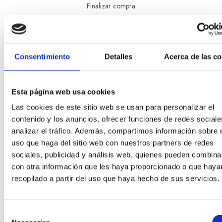
Finalizar compra
CONDICIONES LEGALES
Aviso legal
Consentimiento
Detalles
Acerca de las c
Política de privacidad
Condiciones de contratación
Política de Cookies
Esta página web usa cookies
Declaración de accesibilidad
Las cookies de este sitio web se usan para personalizar el
contenido y los anuncios, ofrecer funciones de redes sociale
analizar el tráfico. Además, compartimos información sobre 
uso que haga del sitio web con nuestros partners de redes
Esta empresa ha sido beneficiaria del bono Kit Digital y lo
ha utilizado para la solución digital: Sitio web y presencia
sociales, publicidad y análisis web, quienes pueden combina
en internet, financiado por la Unión Europea –
con otra información que les haya proporcionado o que haya
NextGeneration EU
recopilado a partir del uso que haya hecho de sus servicios.
Selección