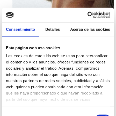
Consentimiento
Detalles
Acerca de las cookies
Esta página web usa cookies
Las cookies de este sitio web se usan para personalizar
el contenido y los anuncios, ofrecer funciones de redes
sociales y analizar el tráfico. Además, compartimos
información sobre el uso que haga del sitio web con
nuestros partners de redes sociales, publicidad y análisis
web, quienes pueden combinarla con otra información
que les haya proporcionado o que hayan recopilado a
partir del uso que haya hecho de sus servicios.
Añadir al carrito
Añadir al carrito
A
Añadir a la lista de
Añadir a la lista de
Selección
deseos
deseos