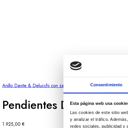
Consentimiento
Anillo Davite & Delucchi con zafiros y brillantes
2.445,00
€
Pendientes Davite & Deluc
Esta página web usa cookie
Las cookies de este sitio we
y analizar el tráfico. Ademá
1.925,00
€
redes sociales, publicidad y