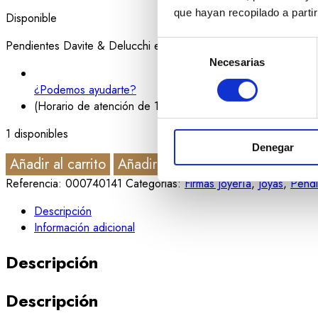
que hayan recopilado a parti
Disponible
Pendientes Davite & Delucchi en oro blanco con zafiros rosas y b
Selección
Necesarias
de
consentimiento
¿Podemos ayudarte?
(Horario de atención de 10 a 20 horas)
1 disponibles
Denegar
Añadir al carrito
Añadir a la lista de deseos
Referencia:
000740141
Categorias:
Firmas Joyería
,
Joyas
,
Pendi
Descripción
Información adicional
Descripción
Descripción