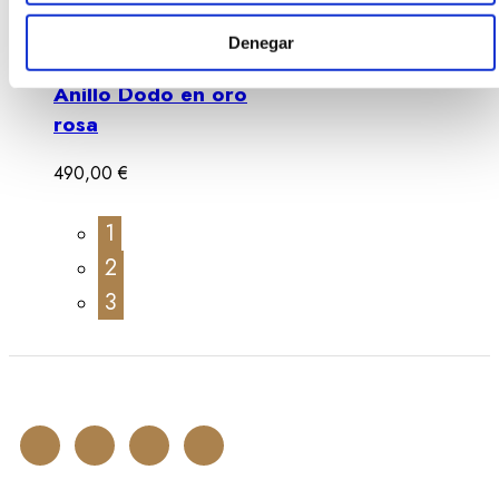
Vista rápida
Denegar
Anillos
,
Firmas Joyería
,
Joyas
A
Anillo Dodo en oro
rosa
490,00
€
1
2
3