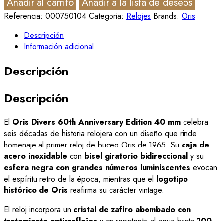
Añadir al carrito
Añadir a la lista de deseos
Referencia:
000750104
Categoria:
Relojes
Brands:
Oris
Descripción
Información adicional
Descripción
Descripción
El
Oris Divers 60th Anniversary Edition 40 mm
celebra
seis décadas de historia relojera con un diseño que rinde
homenaje al primer reloj de buceo Oris de 1965. Su
caja de
acero inoxidable
con
bisel giratorio bidireccional
y su
esfera negra con grandes números luminiscentes
evocan
el espíritu retro de la época, mientras que el
logotipo
histórico de Oris
reafirma su carácter vintage.
El reloj incorpora un
cristal de zafiro abombado con
tratamiento antirreflejos
y es resistente al agua hasta
100