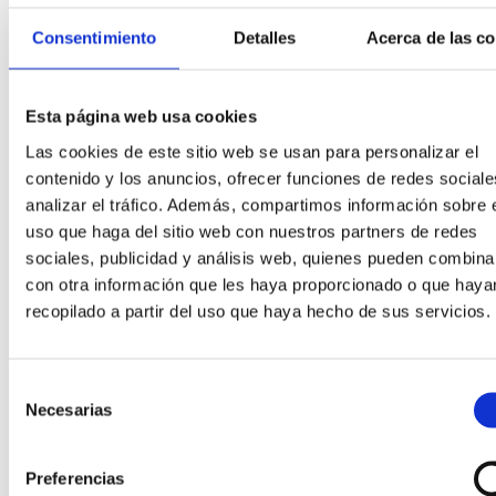
Consentimiento
Detalles
Acerca de las c
Esta página web usa cookies
Las cookies de este sitio web se usan para personalizar el
contenido y los anuncios, ofrecer funciones de redes sociale
analizar el tráfico. Además, compartimos información sobre 
uso que haga del sitio web con nuestros partners de redes
sociales, publicidad y análisis web, quienes pueden combina
con otra información que les haya proporcionado o que haya
Añadir al carrito
recopilado a partir del uso que haya hecho de sus servicios.
Añadir a la lista de deseos
Vista rápida
Relojes
Selección
FRONTAL QLOCKTWO CLASSIC (BASE
Necesarias
de
VENDIDA APARTE)
consentimiento
Preferencias
320,00
€