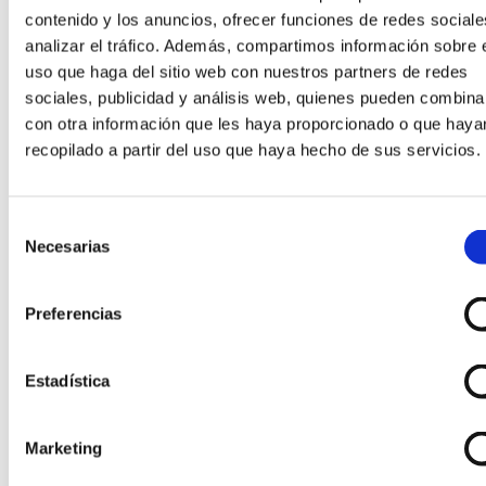
contenido y los anuncios, ofrecer funciones de redes sociale
analizar el tráfico. Además, compartimos información sobre 
uso que haga del sitio web con nuestros partners de redes
sociales, publicidad y análisis web, quienes pueden combina
con otra información que les haya proporcionado o que haya
recopilado a partir del uso que haya hecho de sus servicios.
Selección
Necesarias
de
consentimiento
Preferencias
Añadir al carrito
Añadir a la lista de deseos
Vista rápida
Collares
,
Firmas Joyería
,
Joyas
Estadística
Collar Marco Bicego en oro amarillo y
Marketing
blanco con brillantes