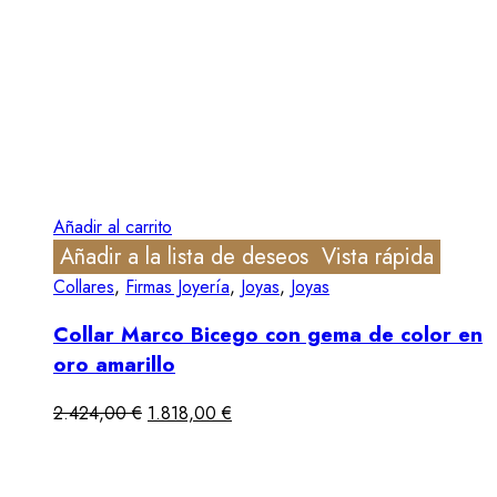
Añadir al carrito
Añadir a la lista de deseos
Vista rápida
Collares
,
Firmas Joyería
,
Joyas
,
Joyas
Collar Marco Bicego con gema de color en
oro amarillo
2.424,00
€
1.818,00
€