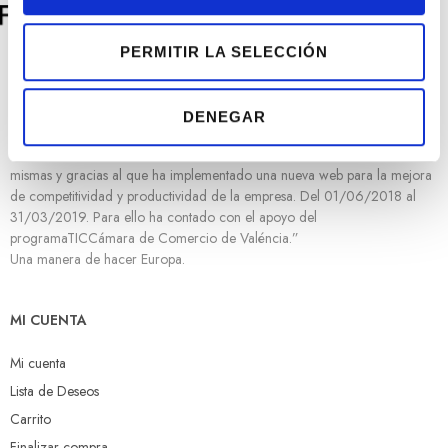
n
s
e
PERMITIR LA SELECCIÓN
n
t
“Rafael Torres Joyeros ha sido beneficiaria de Fondo Europeo de
DENEGAR
i
Desarrollo Regional cuyo objetivo es mejorar el uso y la calidad de las
m
tecnologías de la información y de las comunicaciones y el acceso a las
i
mismas y gracias al que ha implementado una nueva web para la mejora
e
de competitividad y productividad de la empresa. Del 01/06/2018 al
31/03/2019. Para ello ha contado con el apoyo del
n
programaTICCámara de Comercio de Valéncia.”
t
Una manera de hacer Europa.
o
MI CUENTA
Mi cuenta
Lista de Deseos
Carrito
Finalizar compra