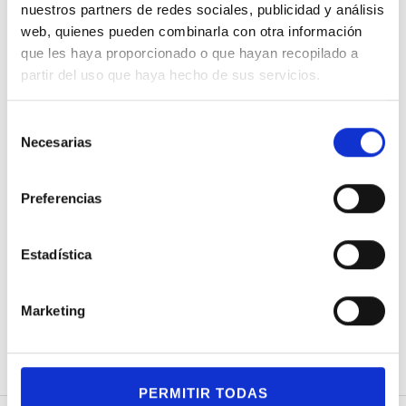
nuestros partners de redes sociales, publicidad y análisis
web, quienes pueden combinarla con otra información
que les haya proporcionado o que hayan recopilado a
partir del uso que haya hecho de sus servicios.
S
Necesarias
e
l
e
Preferencias
Anillo Dodo con
Anillo Dodo en
A
c
un diamante en
plata
c
oro rosa
d
330,00
€
190,00
€
i
Estadística
es
ó
n
Marketing
d
e
c
o
PERMITIR TODAS