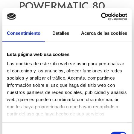
POWERMATIC 80
910,00
€
Consentimiento
Detalles
Acerca de las cookies
AÑADIR AL CARRITO
AÑADIR A LA LISTA DE
Esta página web usa cookies
DESEOS
Las cookies de este sitio web se usan para personalizar
el contenido y los anuncios, ofrecer funciones de redes
VISTA RÁPIDA
sociales y analizar el tráfico. Además, compartimos
información sobre el uso que haga del sitio web con
Relojes
nuestros partners de redes sociales, publicidad y análisis
FRONTAL
web, quienes pueden combinarla con otra información
que les haya proporcionado o que hayan recopilado a
QLOCKTWO CLASSIC
partir del uso que haya hecho de sus servicios.
(BASE VENDIDA
S