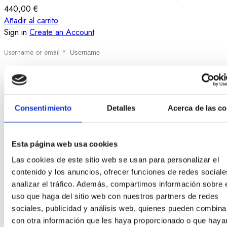
440,00
€
Añadir al carrito
Sign in
Create an Account
Username or email
*
Password
*
Login
Lost your password?
Consentimiento
Detalles
Acerca de las c
Search
Esta página web usa cookies
All category
Las cookies de este sitio web se usan para personalizar el
All category
contenido y los anuncios, ofrecer funciones de redes sociale
Destacados
analizar el tráfico. Además, compartimos información sobre 
Firmas Joyería
uso que haga del sitio web con nuestros partners de redes
Joyas
sociales, publicidad y análisis web, quienes pueden combina
Anillos
con otra información que les haya proporcionado o que haya