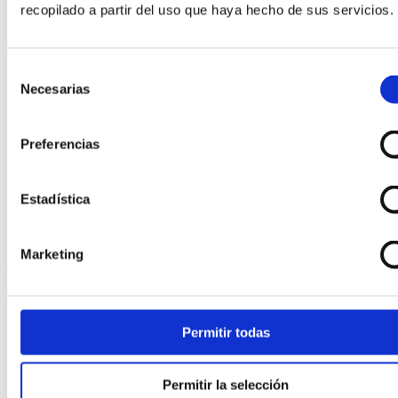
Anillos de compromiso
recopilado a partir del uso que haya hecho de sus servicios.
Broches
Colgantes
Collares
Selección
Gemelos
Necesarias
de
Medallas y cruces
consentimiento
Pendientes
Pulseras
Preferencias
Relojes
Venta especial
Estadística
Joyas
Relojes
Marketing
Top
Permitir todas
Permitir la selección