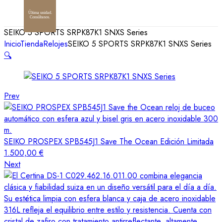
Última unidad.
Consúltanos.
SEIKO 5 SPORTS SRPK87K1 SNXS Series
Inicio
Tienda
Relojes
SEIKO 5 SPORTS SRPK87K1 SNXS Series
🔍
Prev
SEIKO PROSPEX SPB545J1 Save The Ocean Edición Limitada
1.500,00
€
Next