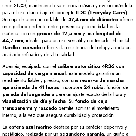
serie SNXS, manteniendo su esencia clásica y evolucionándola
para el uso diario bajo el concepto
EDC (Everyday Carry)
.
Su caja de acero inoxidable de
37,4 mm de diámetro
ofrece
un equilibrio perfecto entre presencia y comodidad en la
muñeca, con un
grosor de 12,5 mm
y una
longitud de
44,7 mm
, ideales para un uso versátil y continuado. El cristal
Hardlex curvado
refuerza la resistencia del reloj y aporta un
acabado refinado y de alta calidad.
Además, equipado con el
calibre automático 4R36 con
capacidad de carga manual
, este modelo garantiza un
rendimiento fiable y preciso, con una
reserva de marcha
aproximada de 41 horas
. Incorpora
24 rubís
, función de
parada del segundero
para un ajuste exacto de la hora y
visualización de día y fecha
. Su
fondo de caja
transparente y roscado
permite admirar el movimiento
interno, a la vez que asegura durabilidad y protección.
La
esfera azul marino
destaca por su carácter deportivo y
nostálgico, realzada por un
segundero naranja
, un guiño a