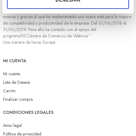
i
Desarrollo Regional cuyo objetivo es mejorar el uso y la calidad de las
m
tecnologías de la información y de las comunicaciones y el acceso a las
i
mismas y gracias al que ha implementado una nueva web para la mejora
de competitividad y productividad de la empresa. Del 01/06/2018 al
e
31/03/2019. Para ello ha contado con el apoyo del
n
programaTICCámara de Comercio de Valéncia.”
t
Una manera de hacer Europa.
o
MI CUENTA
Mi cuenta
Lista de Deseos
Carrito
Finalizar compra
CONDICIONES LEGALES
Aviso legal
Política de privacidad