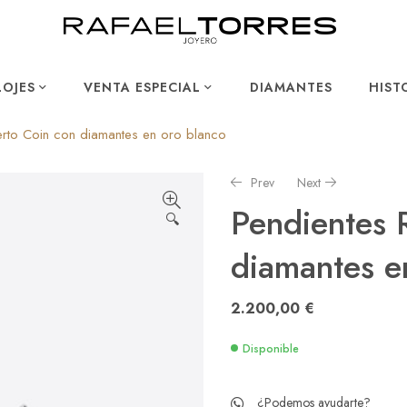
LOJES
VENTA ESPECIAL
DIAMANTES
HIST
rto Coin con diamantes en oro blanco
Prev
Next
Pendientes 
🔍
diamantes e
2.750,00
2.150,00
€
€
2.200,00
€
Disponible
¿Podemos ayudarte?