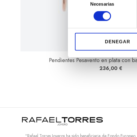
Necesarias
e
l
e
c
c
i
DENEGAR
ó
n
Pendientes Pesavento en plata con b
d
236,00
€
e
c
o
n
s
e
n
t
i
“Rafael Torres Joyeros ha sido beneficiaria de Fondo Europeo
m