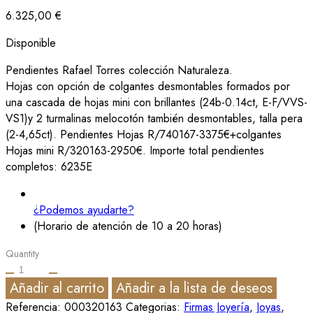
6.325,00
€
Disponible
Pendientes Rafael Torres colección Naturaleza.
Hojas con opción de colgantes desmontables formados por
una cascada de hojas mini con brillantes (24b-0.14ct, E-F/VVS-
VS1)y 2 turmalinas melocotón también desmontables, talla pera
(2-4,65ct). Pendientes Hojas R/740167-3375€+colgantes
Hojas mini R/320163-2950€. Importe total pendientes
completos: 6235E
¿Podemos ayudarte?
(Horario de atención de 10 a 20 horas)
Quantity
Añadir al carrito
Añadir a la lista de deseos
Referencia:
000320163
Categorias:
Firmas Joyería
,
Joyas
,