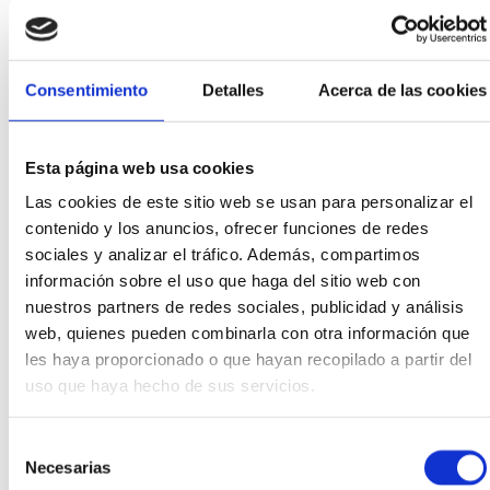
Consentimiento
Detalles
Acerca de las cookies
Añadir al carrito
Añadir a la lista de
deseos
Esta página web usa cookies
Vista rápida
Las cookies de este sitio web se usan para personalizar el
Firmas Joyería
,
Joyas
,
contenido y los anuncios, ofrecer funciones de redes
Pendientes
sociales y analizar el tráfico. Además, compartimos
información sobre el uso que haga del sitio web con
Pendientes
nuestros partners de redes sociales, publicidad y análisis
Gold&Roses con
web, quienes pueden combinarla con otra información que
brillantes en oro rosa
les haya proporcionado o que hayan recopilado a partir del
uso que haya hecho de sus servicios.
1.690,00
€
Selección
Necesarias
de