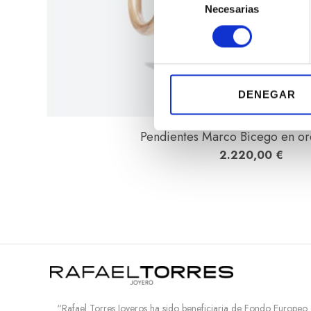
Necesarias
e
l
e
c
c
i
DENEGAR
ó
n
Pendientes Marco Bicego en or
d
2.220,00
€
e
c
o
n
s
e
n
t
i
“Rafael Torres Joyeros ha sido beneficiaria de Fondo Europeo
m