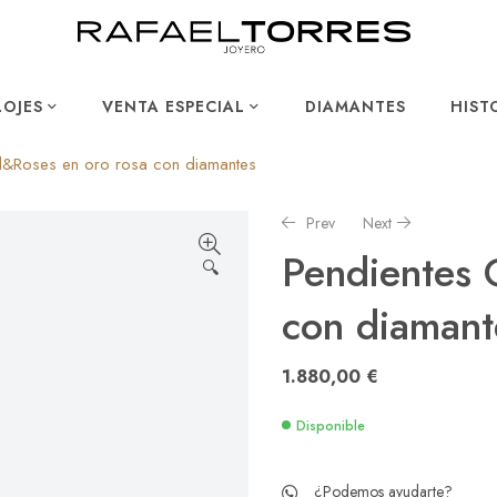
LOJES
VENTA ESPECIAL
DIAMANTES
HIST
d&Roses en oro rosa con diamantes
Prev
Next
Pendientes 
🔍
con diamant
6.380,00
4.450,00
€
€
1.880,00
€
Disponible
¿Podemos ayudarte?