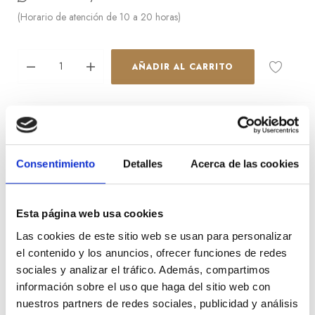
(Horario de atención de 10 a 20 horas)
AÑADIR AL CARRITO
Referencia:
000920176
Categorias:
Firmas Joyería
,
Joyas
,
Pendientes
Brands:
DoDo
Consentimiento
Detalles
Acerca de las cookies
Esta página web usa cookies
Descripción
Las cookies de este sitio web se usan para personalizar
el contenido y los anuncios, ofrecer funciones de redes
Pendientes Dodo aros pequeños Essentials en oro rosa de
sociales y analizar el tráfico. Además, compartimos
9k.
información sobre el uso que haga del sitio web con
nuestros partners de redes sociales, publicidad y análisis