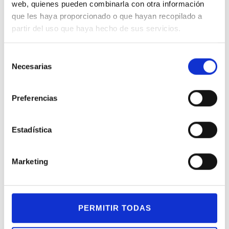
web, quienes pueden combinarla con otra información
que les haya proporcionado o que hayan recopilado a
partir del uso que haya hecho de sus servicios.
Productos relacionados
S
Necesarias
e
l
e
Preferencias
c
c
i
Estadística
ó
n
Marketing
d
e
Pendientes
Pendiente Dodo
c
Marco Bicego
en oro rosa con
Raf
o
en oro amarillo
3 gemas de
o
PERMITIR TODAS
2.950,00
€
400,00
€
n
colores
s