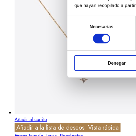
que hayan recopilado a parti
Selección
Necesarias
de
consentimiento
Denegar
Añadir al carrito
Añadir a la lista de deseos
Vista rápida
Firmas Joyería
,
Joyas
,
Pendientes