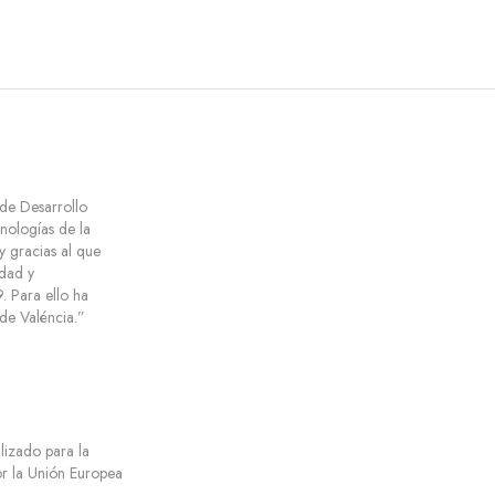
 de Desarrollo
cnologías de la
y gracias al que
dad y
 Para ello ha
e Valéncia.”
ilizado para la
por la Unión Europea