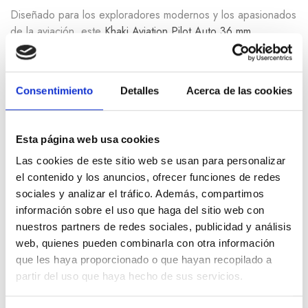
Diseñado para los exploradores modernos y los apasionados
de la aviación, este
Khaki Aviation Pilot Auto 36 mm
H76215140
combina estética atemporal, tecnología
avanzada y un espíritu aventurero que rinde homenaje al
legado aéreo de Hamilton.
Consentimiento
Detalles
Acerca de las cookies
Descubre toda nuestra colección de los relojes
Hamilton.
Esta página web usa cookies
Referencia interna: 000010684
Las cookies de este sitio web se usan para personalizar
el contenido y los anuncios, ofrecer funciones de redes
Referencia Hamilton:
H76215140
sociales y analizar el tráfico. Además, compartimos
información sobre el uso que haga del sitio web con
nuestros partners de redes sociales, publicidad y análisis
Información adicional
web, quienes pueden combinarla con otra información
que les haya proporcionado o que hayan recopilado a
partir del uso que haya hecho de sus servicios.