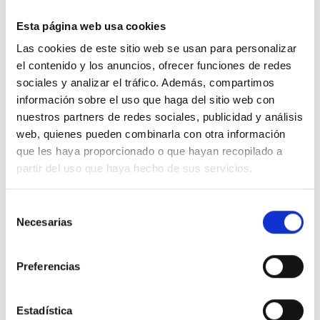
Información adicional
Esta página web usa cookies
Las cookies de este sitio web se usan para personalizar
el contenido y los anuncios, ofrecer funciones de redes
sociales y analizar el tráfico. Además, compartimos
información sobre el uso que haga del sitio web con
Productos relacionados
nuestros partners de redes sociales, publicidad y análisis
web, quienes pueden combinarla con otra información
que les haya proporcionado o que hayan recopilado a
partir del uso que haya hecho de sus servicios.
S
Necesarias
e
l
e
Preferencias
c
c
ORIS AQUIS
SEIKO PRESAGE
CE
i
Estadística