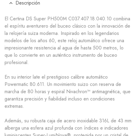
Descripción
El
Certina DS Super PH500M
C037.407.18.040.10
combina
el espíritu aventurero del buceo clásico con la innovación de
la relojería suiza moderna. Inspirado en los legendarios
modelos de los años 60, este reloj automático ofrece una
impresionante
resistencia al agua de hasta 500 metros
, lo
que lo convierte en un auténtico instrumento de buceo
profesional.
En su interior late el prestigioso
calibre automático
Powermatic 80.611.
Un movimiento suizo con
reserva de
marcha de 80 horas
y
espiral Nivachron™ antimagnética
, que
garantiza precisión y fiabilidad incluso en condiciones
extremas.
Además, su robusta
caja de acero inoxidable 316L de 43 mm
alberga una
esfera azul profunda
con
índices e indicadores
luminiscentes Super-LumiNova®
, protegida por un
cristal de