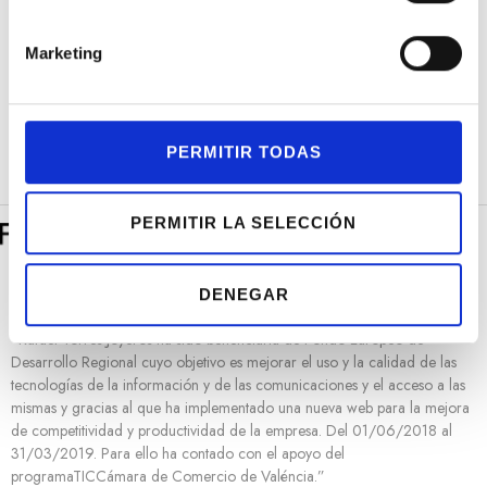
DATE RELIEF
SPB499J1 Classic
P
ó
43.5MM
Series Urushi
2.050,00
€
1.900,00
€
n
Esfera Negra
C0
Marketing
d
e
c
o
PERMITIR TODAS
n
s
e
PERMITIR LA SELECCIÓN
n
t
DENEGAR
i
m
“Rafael Torres Joyeros ha sido beneficiaria de Fondo Europeo de
i
Desarrollo Regional cuyo objetivo es mejorar el uso y la calidad de las
e
tecnologías de la información y de las comunicaciones y el acceso a las
n
mismas y gracias al que ha implementado una nueva web para la mejora
t
de competitividad y productividad de la empresa. Del 01/06/2018 al
31/03/2019. Para ello ha contado con el apoyo del
o
programaTICCámara de Comercio de Valéncia.”