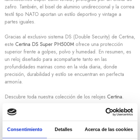
zafiro
. También, el
bisel de aluminio unidireccional
y la
correa
textil tipo NATO
aportan un estilo deportivo y vintage a
partes iguales.
Gracias al exclusivo
sistema DS (Double Security)
de Certina,
este
Certina DS Super PH500M
ofrece una protección
superior frente a golpes, polvo y humedad. En resumen, es
un reloj diseñado para acompañarte tanto en las
profundidades marinas como en la vida diaria, donde
precisión, durabilidad y estilo se encuentran en perfecta
armonía.
Descubre toda nuestra colección de los relojes
Certina.
Referencia interna: 000010595
Referencia Certina:
C0374071804010
Consentimiento
Detalles
Acerca de las cookies