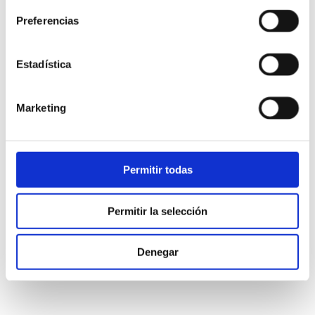
CRONO 38 MM
VENDIDA
VEND
Preferencias
BLANCO
APARTE)
APAR
775,00
€
620,00
€
170,00
€
460,0
Estadística
Marketing
Permitir todas
Permitir la selección
Denegar