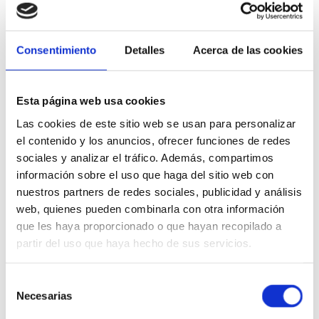
Consentimiento
Detalles
Acerca de las cookies
Esta página web usa cookies
Las cookies de este sitio web se usan para personalizar
el contenido y los anuncios, ofrecer funciones de redes
sociales y analizar el tráfico. Además, compartimos
Añadir al carrito
Añadir a
información sobre el uso que haga del sitio web con
Añadir al carrito
Añadir a la lista de
Añadir
nuestros partners de redes sociales, publicidad y análisis
Añadir a la lista de
deseos
web, quienes pueden combinarla con otra información
deseos
Vista rápida
Vista r
que les haya proporcionado o que hayan recopilado a
Vista rápida
partir del uso que haya hecho de sus servicios.
FRONTAL
FRON
Selección
CERTINA DS
QLOCKTWO
QLO
Necesarias
de
FIRST LADY
TOUCH (BASE
CLAS
consentimiento