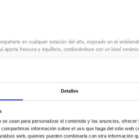
ompañarte en cualquier estación del año, inspirado en el emble
zul aporta frescura y equilibrio, combinándose con un bisel cerámi
cristal de zafiro abombado con tratamiento antirreflejos y ofrece 
terior alberga el calibre automático Oris 733-1, con 41 horas de 
cero e incluye una correa adicional de caucho negro de cambio rá
Detalles
s
b se usan para personalizar el contenido y los anuncios, ofrecer
s, compartimos información sobre el uso que haga del sitio web 
 análisis web, quienes pueden combinarla con otra información q