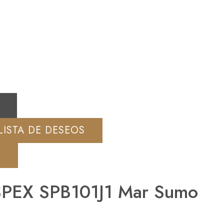
LISTA DE DESEOS
A
Relo
PEX SPB101J1 Mar Sumo
C
910