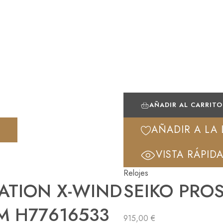
AÑADIR AL CARRITO
AÑADIR A LA 
VISTA RÁPID
Relojes
ATION X-WIND
SEIKO PROS
M H77616533
915,00
€