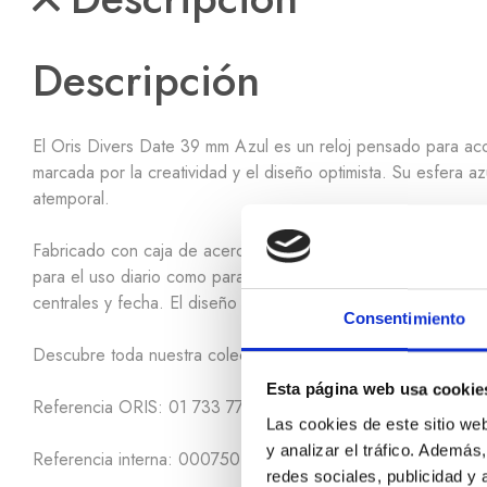
Descripción
El Oris Divers Date 39 mm Azul es un reloj pensado para ac
marcada por la creatividad y el diseño optimista. Su esfera a
atemporal.
Fabricado con caja de acero inoxidable y cerámica, incorpora 
para el uso diario como para actividades acuáticas. En su in
centrales y fecha. El diseño se completa con brazalete de a
Consentimiento
Descubre toda nuestra colección de relojes
ORIS
.
Esta página web usa cookie
Referencia ORIS: 01 733 7795 4055-Set
Las cookies de este sitio we
y analizar el tráfico. Ademá
Referencia interna: 000750102
redes sociales, publicidad y